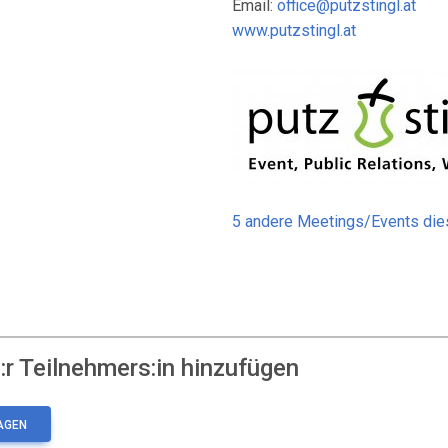
Email:
office@putzstingl.at
www.putzstingl.at
5 andere Meetings/Events di
r Teilnehmers:in hinzufügen