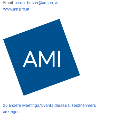
Email:
carolin.holzer@amipro.at
www.amipro.at
26 andere Meetings/Events dieses Lizenznehmers
anzeigen