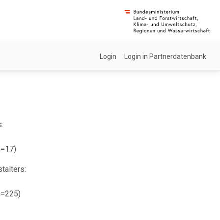
Login
Login in Partnerdatenbank
:
n=17)
talters:
n=225)