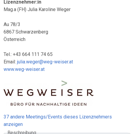
Lizenznehmer:in
Mag.a (FH) Julia Karoline Weger
Au 78/3
6867 Schwarzenberg
Österreich
Tel.: +43 664 111 74 65
Email:
julia.weger@weg-weiser.at
www.weg-weiser.at
37 andere Meetings/Events dieses Lizenznehmers
anzeigen
Beschreibung