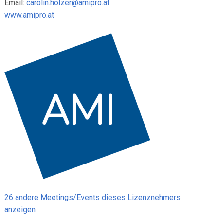
Email:
carolin.holzer@amipro.at
www.amipro.at
26 andere Meetings/Events dieses Lizenznehmers
anzeigen