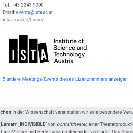
Tel.: +43 2243 9000
Email:
events@ista.ac.at
ista.ac.at/de/home/
5 andere Meetings/Events dieses Lizenznehmers anzeigen
dchen
in der Wissenschaft veranstalten wir eine besondere Ver
_Lamarr_INDIVISIBLE
“ von
portraittheater
, einer Theaterproduk
Lise Meitner und Hedy Lamarr miteinander verbindet. Das Stück