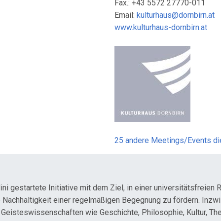
Fax.: +43 5572 27770-011
Email:
kulturhaus@dornbirn.at
www.kulturhaus-dornbirn.at
25 andere Meetings/Events d
i gestartete Initiative mit dem Ziel, in einer universitätsfreie
die Nachhaltigkeit einer regelmäßigen Begegnung zu fördern. Inzw
 Geisteswissenschaften wie Geschichte, Philosophie, Kultur, Th