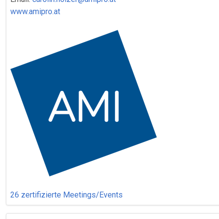
www.amipro.at
26 zertifizierte Meetings/Events